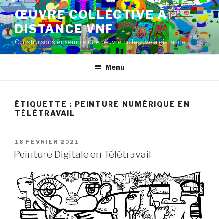
Aller
ŒUVRE COLLECTIVE À
au
DISTANCE VNF
contenu
principal
Construisons ensemble une œuvre collective à distance.
Menu
ÉTIQUETTE :
PEINTURE NUMÉRIQUE EN
TÉLÉTRAVAIL
PUBLIÉ
18 FÉVRIER 2021
LE
Peinture Digitale en Télétravail