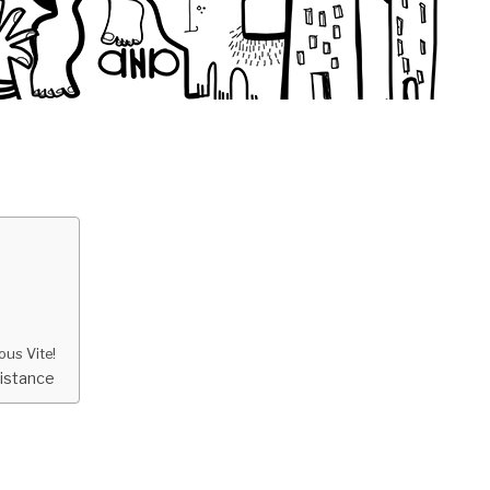
ous Vite!
sistance