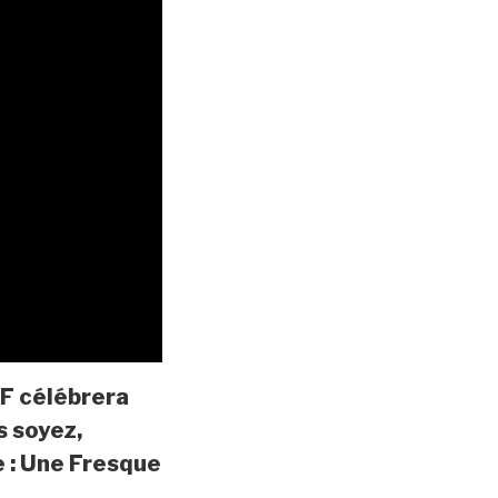
NF célébrera
s soyez,
e : Une Fresque