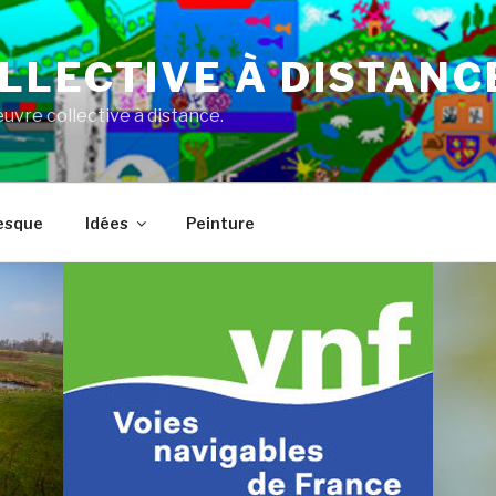
LLECTIVE À DISTANC
vre collective à distance.
esque
Idées
Peinture