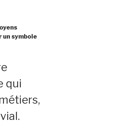
moyens
r un symbole
re
 qui
métiers,
vial.