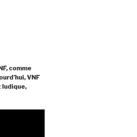
VNF, comme
jourd’hui, VNF
 ludique,