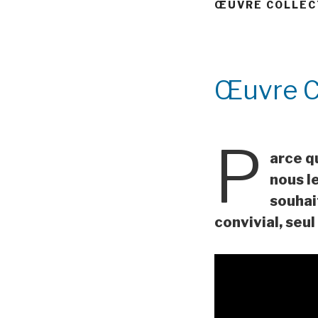
ŒUVRE COLLECT
Œuvre Co
P
arce q
nous l
souhai
convivial, seul