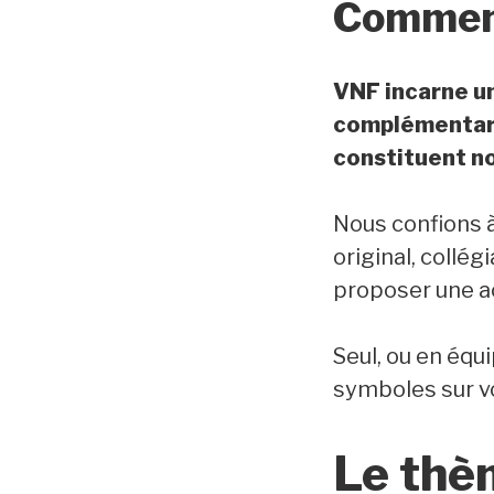
Commen
VNF incarne un
complémentarit
constituent n
Nous confions à
original, collég
proposer une ac
Seul, ou en équ
symboles sur v
Le thè